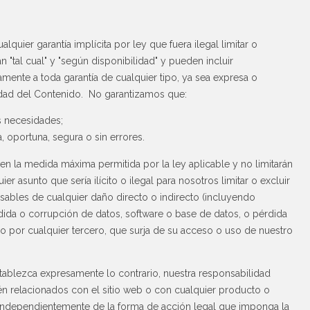
lquier garantía implícita por ley que fuera ilegal limitar o
 "tal cual" y "según disponibilidad" y pueden incluir
mente a toda garantía de cualquier tipo, ya sea expresa o
gridad del Contenido. No garantizamos que:
s necesidades;
, oportuna, segura o sin errores.
 en la medida máxima permitida por la ley aplicable y no limitarán
r asunto que sería ilícito o ilegal para nosotros limitar o excluir
ables de cualquier daño directo o indirecto (incluyendo
dida o corrupción de datos, software o base de datos, o pérdida
 o por cualquier tercero, que surja de su acceso o uso de nuestro
stablezca expresamente lo contrario, nuestra responsabilidad
én relacionados con el sitio web o con cualquier producto o
, independientemente de la forma de acción legal que imponga la