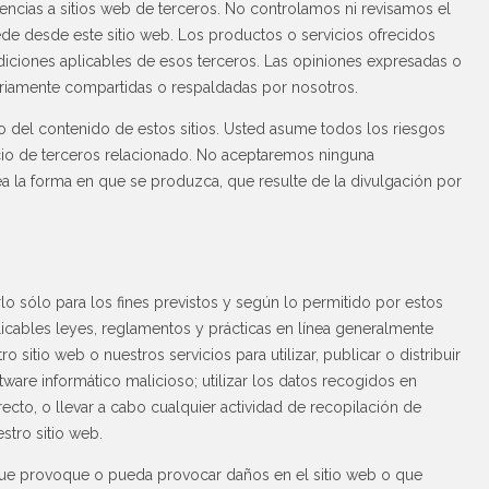
rencias a sitios web de terceros. No controlamos ni revisamos el
ede desde este sitio web. Los productos o servicios ofrecidos
ndiciones aplicables de esos terceros. Las opiniones expresadas o
ariamente compartidas o respaldadas por nosotros.
 del contenido de estos sitios. Usted asume todos los riesgos
icio de terceros relacionado. No aceptaremos ninguna
ea la forma en que se produzca, que resulte de la divulgación por
rlo sólo para los fines previstos y según lo permitido por estos
licables leyes, reglamentos y prácticas en línea generalmente
o sitio web o nuestros servicios para utilizar, publicar o distribuir
tware informático malicioso; utilizar los datos recogidos en
recto, o llevar a cabo cualquier actividad de recopilación de
stro sitio web.
d que provoque o pueda provocar daños en el sitio web o que