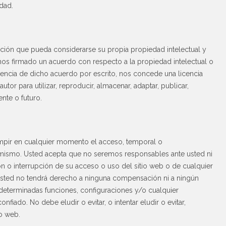
idad.
rmación que pueda considerarse su propia propiedad intelectual y
os firmado un acuerdo con respecto a la propiedad intelectual o
encia de dicho acuerdo por escrito, nos concede una licencia
tor para utilizar, reproducir, almacenar, adaptar, publicar,
ente o futuro.
umpir en cualquier momento el acceso, temporal o
l mismo. Usted acepta que no seremos responsables ante usted ni
n o interrupción de su acceso o uso del sitio web o de cualquier
Usted no tendrá derecho a ninguna compensación ni a ningún
 determinadas funciones, configuraciones y/o cualquier
iado. No debe eludir o evitar, o intentar eludir o evitar,
io web.