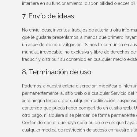
interfiera en su funcionamiento, disponibilidad o accesibil
7. Envío de ideas
No envíe ideas, inventos, trabajos de autoría u otra info
que le gustaría presentarnos, a menos que primero hayam
un acuerdo de no divulgación. Si nos lo comunica en aus
mundial, irrevocable, no exclusiva y libre de derechos de au
traducir y distribuir su contenido en cualquier medio exist
8. Terminación de uso
Podemos, a nuestra entera discreción, modificar o interr
permanentemente, al sitio web o a cualquier Servicio de
ante ningún tercero por cualquier modificación, suspensió
contenido que pueda haber compartido en el sitio web. 
otro pago, ni siquiera si se pierden de forma permanente
Contenido con el que haya contribuido o en el que haya conf
cualquier medida de restricción de acceso en nuestro sit