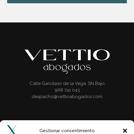
Calle Garcilaso de la Vega, SN Bajo
968 741 043
despacho@vettioabogados.com
Horario
Gestionar consentimiento