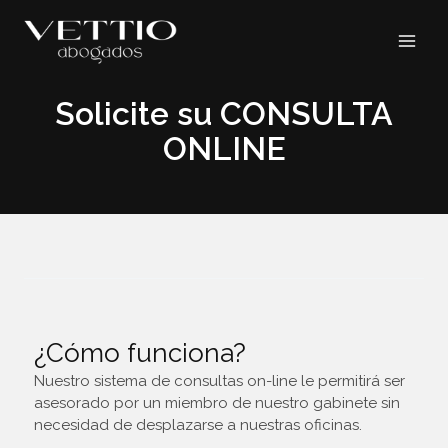
Ir
MAI
al
contenido
ME
Solicite su CONSULTA
ONLINE
¿Cómo funciona?
Nuestro sistema de consultas on-line le permitirá ser
asesorado por un miembro de nuestro gabinete sin
necesidad de desplazarse a nuestras oficinas.